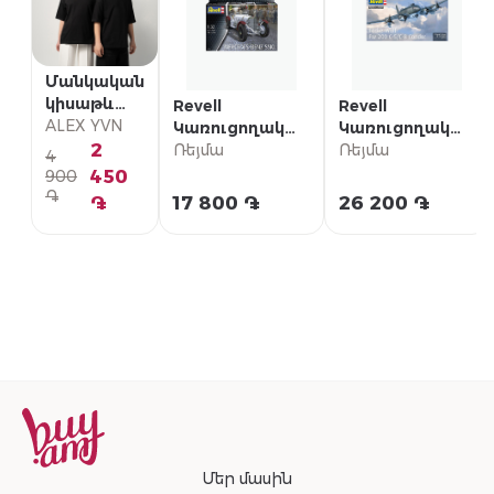
Մանկական
կիսաթև
Revell
Revell
շապիկ
ALEX YVN
Կառուցողական
Կառուցողական
2
հավաքածու
Ռեյմա
հավաքածու
Ռեյմա
4
«Mercedes-Benz
«Focke-Wulf Fw
450
900
SSKL»
200 C-5/C-8
֏
֏
17 800 ֏
26 200 ֏
Condor»
Մեր մասին