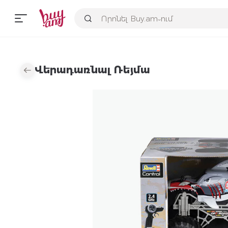
Վերադառնալ Ռեյմա