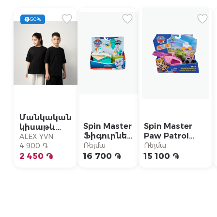
50%
Մանկական
Spin Master
Spin Master
կիսաթև
Ֆիգուրներ
Paw Patrol
շապիկ
ALEX YVN
Paw Patrol
արձակիչ
Ռեյմա
Ռեյմա
4 900 ֏
«Everest
մեքենաներով
2 450 ֏
16 700 ֏
15 100 ֏
Deluxe
«Սքայ»
ձնագնաց»