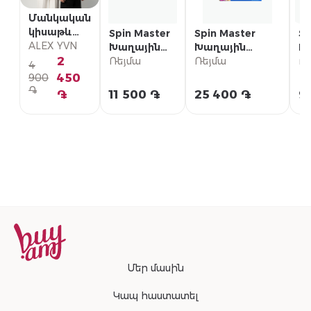
Մանկական
կիսաթև
Spin Master
Spin Master
Sp
շապիկ
ALEX YVN
Խաղային
Խաղային
Pa
2
հավաքածու
Ռեյմա
հավաքածու
Ռեյմա
դ
Ռ
4
Paw Patrol
Paw Patrol
ա
450
900
"Մինի
«Օդային
֏
֏
11 500 ֏
25 400 ֏
9
աշտարակ"
փրկարարական
օպերացիա»
Մեր մասին
Կապ հաստատել