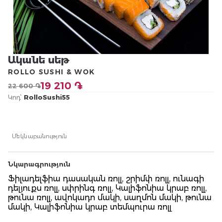
Ականե սեթ
ROLLO SUSHI & WOK
19 210 ֏
22 600 ֏
Կոդ՝
RolloSushi55
Մեկնաբանություն
Նկարագրություն
Ֆիլադելֆիա դասական ռոլլ, շրիմփ ռոլլ, ունագի
դելյուքս ռոլլ, սփրինգ ռոլլ, Կալիֆոնիա կրաբ ռոլլ,
թունա ռոլլ, ավոկադո մակի, սաղմոն մակի, թունա
մակի, Կալիֆոնիա կրաբ տեմպուրա ռոլլ