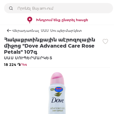
Խնդրում ենք ընտրել հասցե
Վերադառնալ ՍԱՍ Սուպերմարկետ
Հակաքրտինքային աէրոզոլային
միջոց "Dove Advanced Care Rose
Petals" 107գ
ՍԱՍ ՍՈՒՊԵՐՄԱՐԿԵՏ
18 224 ֏
/ 1կգ