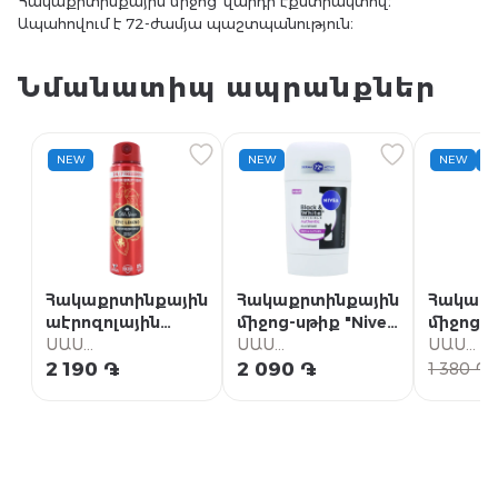
Հակաքրտինքային միջոց՝ վարդի էքստրակտով։
Ապահովում է 72-ժամյա պաշտպանություն։
Նմանատիպ ապրանքներ
NEW
NEW
NEW
Հակաքրտինքային
Հակաքրտինքային
Հակաքր
աէրոզոլային
միջոց-սթիք "Nivea
միջոց 
միջոց "Old Spice
ՍԱՍ
Black & White
ՍԱՍ
"Nivea B
ՍԱՍ
Epic Legend" 150մլ
Սուպերմարկետ
Invisible Authentic"
Սուպերմարկետ
White In
Սուպեր
2 190 ֏
2 090 ֏
1
1 380 ֏
50մլ
Authenti