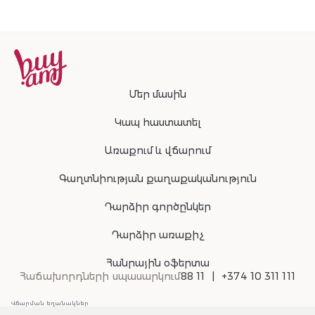
Մեր մասին
Կապ հաստատել
Առաքում և վճարում
Գաղտնիության քաղաքականություն
Դարձիր գործընկեր
Դարձիր առաքիչ
Հանրային օֆերտա
Հաճախորդների սպասարկում
88 11
+374 10 311 111
Վճարման եղանակներ