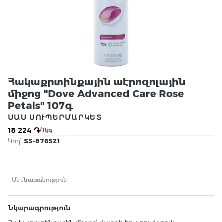
Հակաքրտինքային աէրոզոլային
միջոց "Dove Advanced Care Rose
Petals" 107գ
ՍԱՍ ՍՈՒՊԵՐՄԱՐԿԵՏ
18 224 ֏
/ 1կգ
Կոդ՝
SS-876521
Մեկնաբանություն
Նկարագրություն