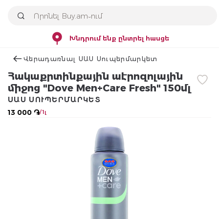
Խնդրում ենք ընտրել հասցե
Վերադառնալ ՍԱՍ Սուպերմարկետ
Հակաքրտինքային աէրոզոլային
միջոց "Dove Men+Care Fresh" 150մլ
ՍԱՍ ՍՈՒՊԵՐՄԱՐԿԵՏ
13 000 ֏
/ 1լ