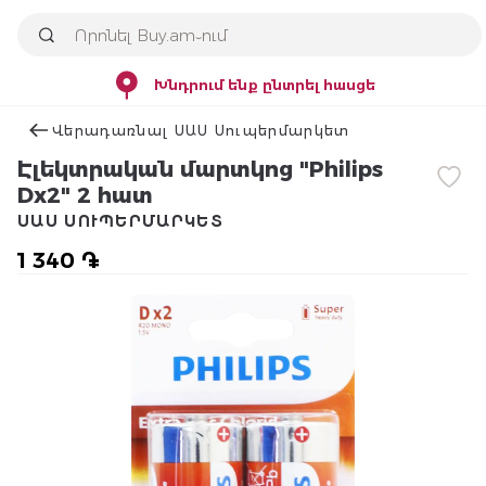
Խնդրում ենք ընտրել հասցե
Վերադառնալ ՍԱՍ Սուպերմարկետ
Էլեկտրական մարտկոց "Philips
Dx2" 2 հատ
ՍԱՍ ՍՈՒՊԵՐՄԱՐԿԵՏ
1 340 ֏