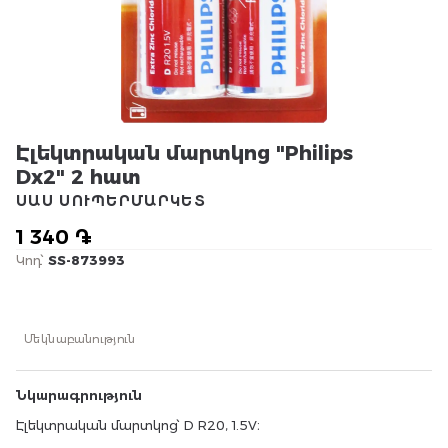
Էլեկտրական մարտկոց "Philips
Dx2" 2 հատ
ՍԱՍ ՍՈՒՊԵՐՄԱՐԿԵՏ
1 340 ֏
Կոդ՝
SS-873993
Մեկնաբանություն
Նկարագրություն
Էլեկտրական մարտկոց՝ D R20, 1.5V։