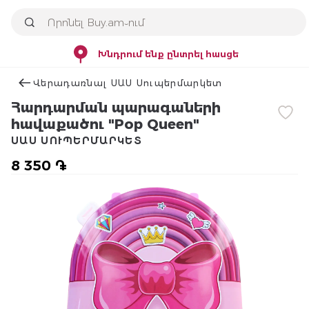
Խնդրում ենք ընտրել հասցե
Վերադառնալ ՍԱՍ Սուպերմարկետ
Հարդարման պարագաների
հավաքածու "Pop Queen"
ՍԱՍ ՍՈՒՊԵՐՄԱՐԿԵՏ
8 350 ֏