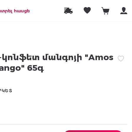
նտրել հասցե
կոնֆետ մանգոյի "Amos
ango" 65գ
ՐԿԵՏ