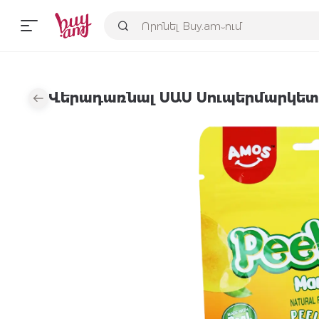
Վերադառնալ ՍԱՍ Սուպերմարկետ