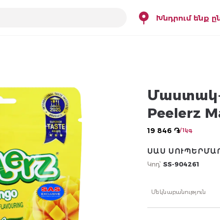
Խնդրում ենք ը
Մաստակ-
Peelerz M
19 846 ֏
/ 1կգ
ՍԱՍ ՍՈՒՊԵՐՄԱ
Կոդ՝
SS-904261
Մեկնաբանություն