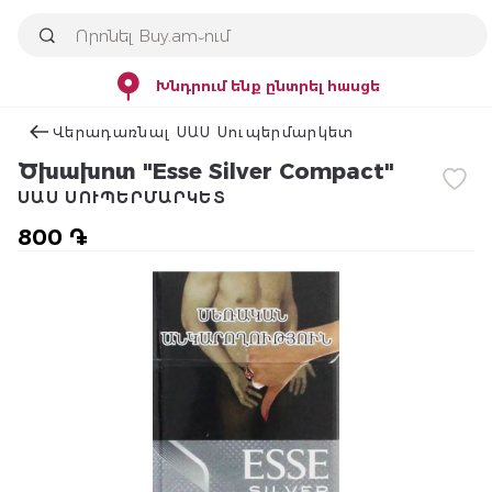
Խնդրում ենք ընտրել հասցե
Վերադառնալ ՍԱՍ Սուպերմարկետ
Ծխախոտ "Esse Silver Compact"
ՍԱՍ ՍՈՒՊԵՐՄԱՐԿԵՏ
800 ֏