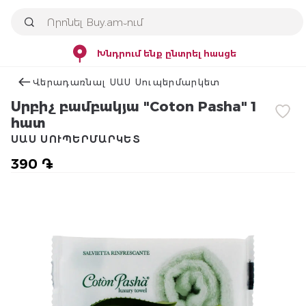
Խնդրում ենք ընտրել հասցե
Վերադառնալ ՍԱՍ Սուպերմարկետ
Սրբիչ բամբակյա "Coton Pasha" 1
հատ
ՍԱՍ ՍՈՒՊԵՐՄԱՐԿԵՏ
390 ֏