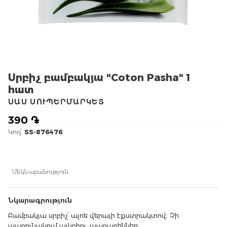
Սրբիչ բամբակյա "Coton Pasha" 1
հատ
ՍԱՍ ՍՈՒՊԵՐՄԱՐԿԵՏ
390 ֏
Կոդ՝
SS-876476
Մեկնաբանություն
Նկարագրություն
Բամբակյա սրբիչ՝ ալոե վերայի էքստրակտով։ Չի
պարունակում ալկոհոլ, պարաբեններ։