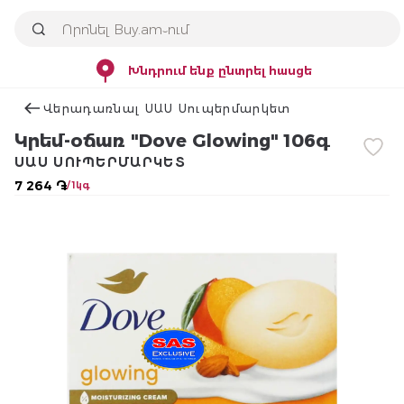
Խնդրում ենք ընտրել հասցե
Վերադառնալ ՍԱՍ Սուպերմարկետ
Կրեմ-օճառ "Dove Glowing" 106գ
ՍԱՍ ՍՈՒՊԵՐՄԱՐԿԵՏ
7 264 ֏
/ 1կգ