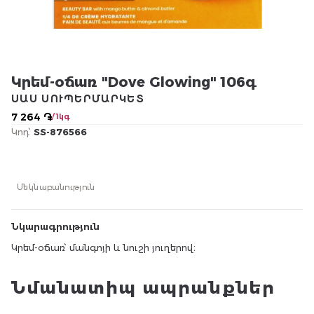
Կրեմ-օճառ "Dove Glowing" 106գ
ՍԱՍ ՍՈՒՊԵՐՄԱՐԿԵՏ
7 264 ֏
/ 1կգ
Կոդ՝
SS-876566
Մեկնաբանություն
Նկարագրություն
Կրեմ-օճառ՝ մանգոյի և նուշի յուղերով։
Նմանատիպ ապրանքներ