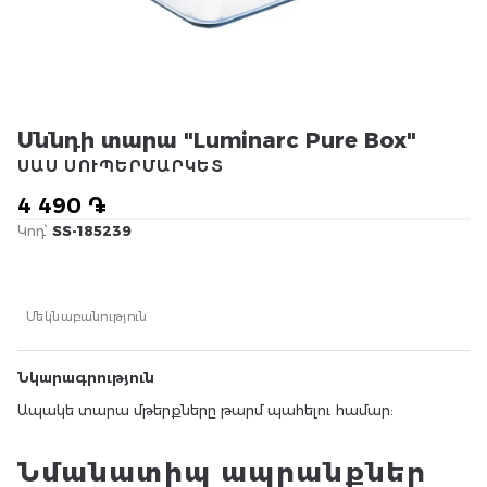
Սննդի տարա "Luminarc Pure Box"
ՍԱՍ ՍՈՒՊԵՐՄԱՐԿԵՏ
4 490 ֏
Կոդ՝
SS-185239
Մեկնաբանություն
Նկարագրություն
Ապակե տարա մթերքները թարմ պահելու համար:
Նմանատիպ ապրանքներ