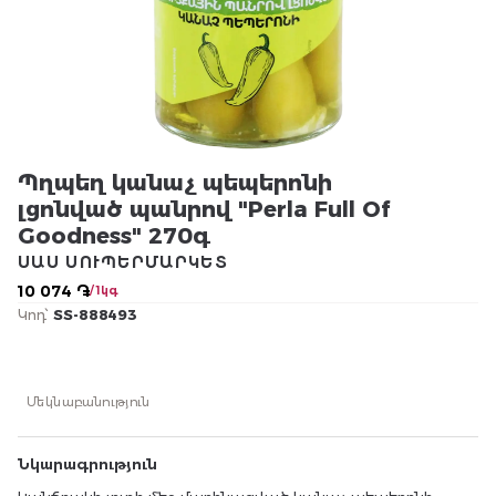
Պղպեղ կանաչ պեպերոնի
լցոնված պանրով "Perla Full Of
Goodness" 270գ
ՍԱՍ ՍՈՒՊԵՐՄԱՐԿԵՏ
10 074 ֏
/ 1կգ
Կոդ՝
SS-888493
Մեկնաբանություն
Նկարագրություն