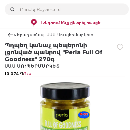
Խնդրում ենք ընտրել հասցե
Վերադառնալ ՍԱՍ Սուպերմարկետ
Պղպեղ կանաչ պեպերոնի
լցոնված պանրով "Perla Full Of
Goodness" 270գ
ՍԱՍ ՍՈՒՊԵՐՄԱՐԿԵՏ
10 074 ֏
/ 1կգ