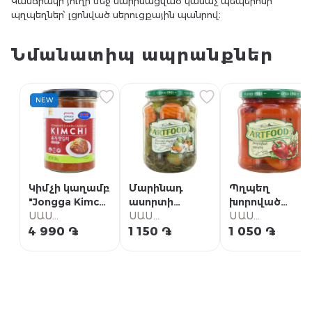
Կանճրակի յուղի մեջ մարինացված կանաչ պեպերոնի
պղպեղներ՝ լցոնված սերուցքային պանրով։
Նմանատիպ ապրանքներ
NEW
Կիմչի կաղամբ
Մարինադ
Պղպեղ
"Jongga Kimchi
ասորտի
խորոված
Classic" 350գ
ՍԱՍ
"Արտֆուդ"
ՍԱՍ
"Արտֆուդ"
ՍԱՍ
Սուպերմարկետ
700գ
Սուպերմարկետ
470գ
Սուպերմարկետ
4 990 ֏
1 150 ֏
1 050 ֏