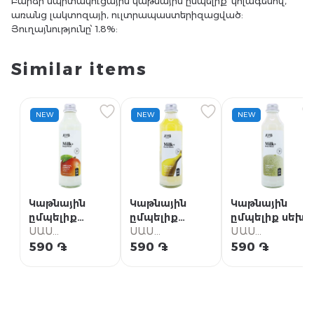
Բարձր սպիտակուցային կաթնային ըմպելիք՝ կոլագենով,
առանց լակտոզայի, ուլտրապաստերիզացված:
Յուղայնությունը՝ 1․8%:
Similar items
NEW
NEW
NEW
Կաթնային
Կաթնային
Կաթնային
ըմպելիք
ըմպելիք
ըմպելիք սեխի
մանգոյի "Այգ"
ՍԱՍ
բանանի "Այգ"
ՍԱՍ
"Այգ" 330մլ
ՍԱՍ
330մլ
Սուպերմարկետ
330մլ
Սուպերմարկետ
Սուպերմարկետ
590 ֏
590 ֏
590 ֏