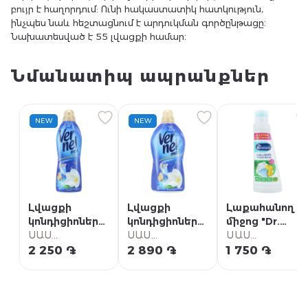
բույր է հաղորդում: Ունի հակաստատիկ հատկություն,
ինչպես նաև հեշտացնում է արդուկման գործընթացը։
Նախատեսված է 55 լվացքի համար։
Նմանատիպ ապրանքներ
NEW
NEW
Լվացքի
Լվացքի
Լաքահանող
կոնդիցիոներ
կոնդիցիոներ
միջոց "Dr.
"Vernel Max
ՍԱՍ
"Vernel Max
ՍԱՍ
Bechmann
ՍԱՍ
Свежий Бриз"
Սուպերմարկետ
Свежий Бриз"
Սուպերմարկետ
Original" 250մլ
Սուպերմարկետ
2 250 ֏
2 890 ֏
1 750 ֏
960մլ
1440մլ