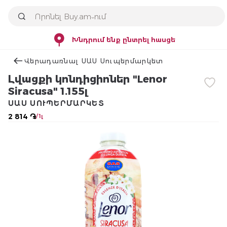
Խնդրում ենք ընտրել հասցե
Վերադառնալ ՍԱՍ Սուպերմարկետ
Լվացքի կոնդիցիոներ "Lenor
Siracusa" 1.155լ
ՍԱՍ ՍՈՒՊԵՐՄԱՐԿԵՏ
2 814 ֏
/ 1լ