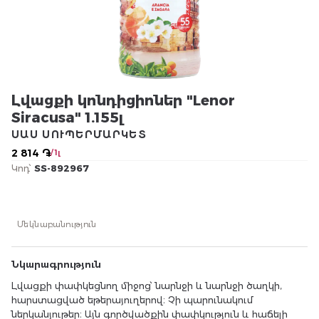
Լվացքի կոնդիցիոներ "Lenor
Siracusa" 1.155լ
ՍԱՍ ՍՈՒՊԵՐՄԱՐԿԵՏ
2 814 ֏
/ 1լ
Կոդ՝
SS-892967
Մեկնաբանություն
Նկարագրություն
Լվացքի փափկեցնող միջոց՝ նարնջի և նարնջի ծաղկի,
հարստացված եթերայուղերով։ Չի պարունակում
ներկանյութեր։ Այն գործվածքին փափկություն և հաճելի