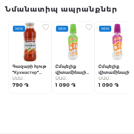
Նմանատիպ ապրանքներ
NEW
NEW
NEW
Գազարի հյութ
Ըմպելիք
Ըմպելիք
"Кухмастер"
վիտամինային
վիտամինային
0.7լ
ՍԱՍ
լայմի
ՍԱՍ
արքայախնձոր
ՍԱՍ
Սուպերմարկետ
"Cedevita
Սուպերմարկետ
և մանգոյի
Սուպերմարկետ
790 ֏
1 090 ֏
1 090 ֏
Limeta" 340մլ
"Cedevita
Ananas &
Mango" 340մլ