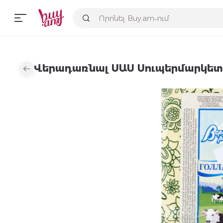
Վերադառնալ ՍԱՍ Սուպերմարկետ