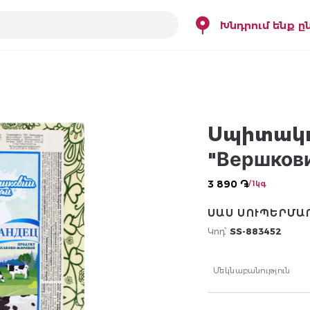
Խնդրում ենք ը
Սպիտակո
"Вершкови
3 890 ֏
/ 1կգ
ՍԱՍ ՍՈՒՊԵՐՄԱ
Կոդ՝
SS-883452
Մեկնաբանություն