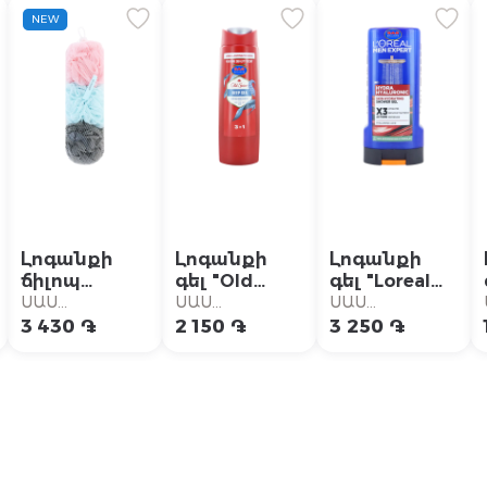
NEW
Լոգանքի
Լոգանքի
Լոգանքի
ճիլոպ
գել "Old
գել "Loreal
"Ecotools" 3
Spice Deep
Men Expert
ՍԱՍ
ՍԱՍ
ՍԱՍ
հատ
Sea 3 in 1"
Hydra
Սուպերմարկետ
Սուպերմարկետ
Սուպերմարկետ
3 430 ֏
2 150 ֏
3 250 ֏
250մլ
Hyaluronic"
300մլ