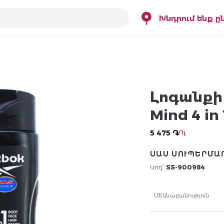
Խնդրում ենք ը
Լոգանքի գ
Mind 4 in 
5 475 ֏
/ 1լ
ՍԱՍ ՍՈՒՊԵՐՄԱ
Կոդ՝
SS-900984
Մեկնաբանություն