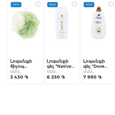
NEW
NEW
NEW
Լոգանքի
Լոգանքի
Լոգանքի
ճիլոպ
գել "Native
գել "Dove
"Ecotools"
Sugar
Pamper"
ՍԱՍ
ՍԱՍ
ՍԱՍ
Cookie"
905մլ
Սուպերմարկետ
Սուպերմարկետ
Սուպերմարկետ
3 430 ֏
6 250 ֏
7 990 ֏
532մլ