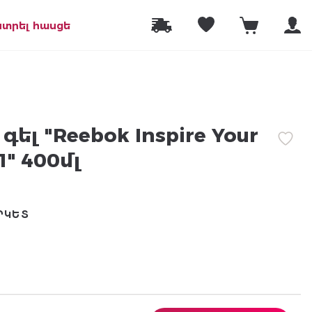
նտրել հասցե
ել "Reebok Inspire Your
1" 400մլ
ՐԿԵՏ