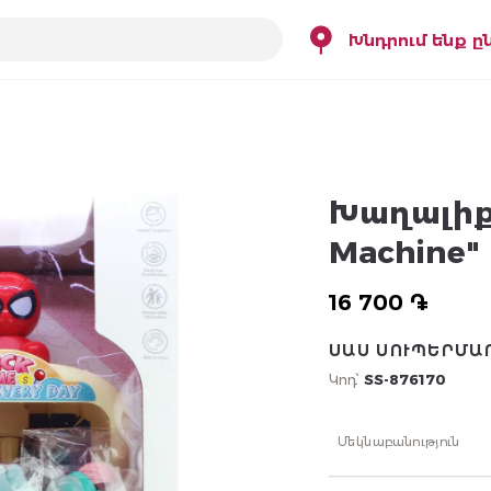
Խնդրում ենք ը
Խաղալիք 
Machine"
16 700 ֏
ՍԱՍ ՍՈՒՊԵՐՄԱ
Կոդ՝
SS-876170
Մեկնաբանություն