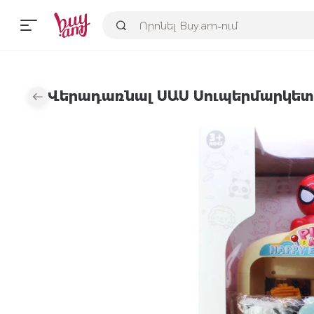
Վերադառնալ ՍԱՍ Սուպերմարկետ