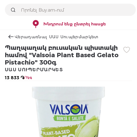
Խնդրում ենք ընտրել հասցե
Վերադառնալ ՍԱՍ Սուպերմարկետ
Պաղպաղակ բուսական պիստակի
համով "Valsoia Plant Based Gelato
Pistachio" 300գ
ՍԱՍ ՍՈՒՊԵՐՄԱՐԿԵՏ
13 833 ֏
/ 1կգ