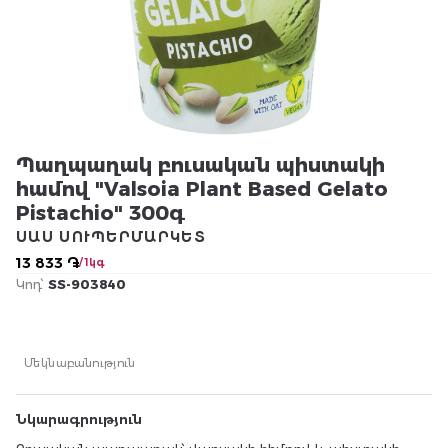
Պաղպաղակ բուսական պիստակի
համով "Valsoia Plant Based Gelato
Pistachio" 300գ
ՍԱՍ ՍՈՒՊԵՐՄԱՐԿԵՏ
13 833 ֏
/ 1կգ
Կոդ՝
SS-903840
Մեկնաբանություն
Նկարագրություն