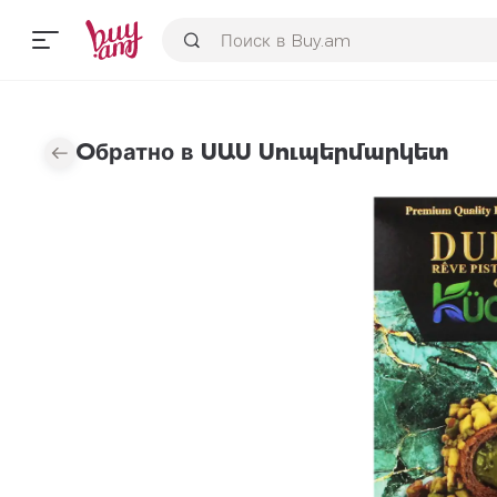
Օбратно в ՍԱՍ Սուպերմարկետ