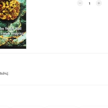
եմով։