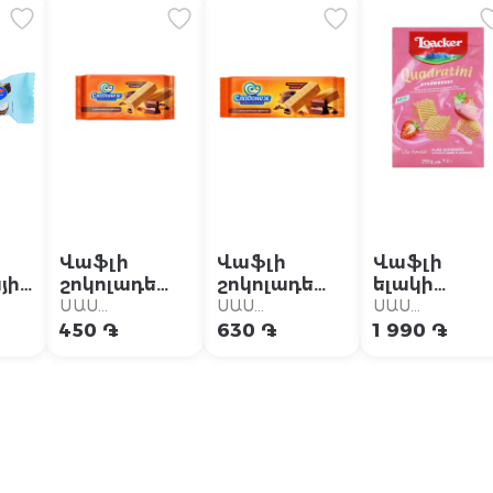
Վաֆլի
Վաֆլի
Վաֆլի
յին
շոկոլադե
շոկոլադե
ելակի
վ,
կրեմով
կրեմով
կրեմով
ՍԱՍ
ՍԱՍ
ՍԱՍ
"Сладонеж"
"Сладонеж"
"Loacker
Սուպերմարկետ
Սուպերմարկետ
Սուպերմարկե
450 ֏
630 ֏
1 990 ֏
170գ
270գ
Quadratini
ngo
Strawberry"
e
250գ
o"