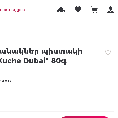
ерите адрес
լանակներ պիստակի
Kuche Dubai" 80գ
ՐԿԵՏ