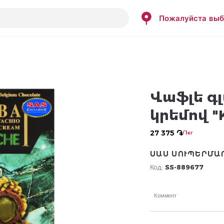
Пожалуйста выб
Վաֆլե գ
կրեմով "
27 375 ֏
/ 1кг
ՍԱՍ ՍՈՒՊԵՐՄԱ
Код:
SS-889677
Коммент