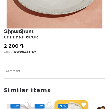
Տիրամիսու
ՍՈՐՐԻԶՈ ԵՐԱԶ
2 200 ֏
Code:
SW96323-SY
Comment
Similar items
NEW
NEW
NEW