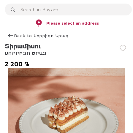
Please select an address
Back to Սորրիզո Երազ
Տիրամիսու
ՍՈՐՐԻԶՈ ԵՐԱԶ
2 200 ֏