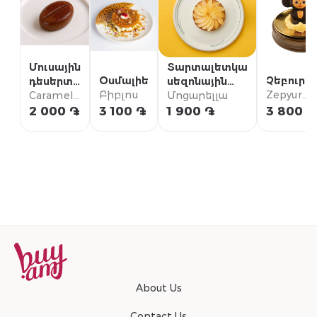
Մուսային
Տարտալետկա
Օսմալիե
Չեբուրա
դեսերտ
սեզոնային
Բիբլոս
Zepyur
սուրճ
Caramel
մրգերով
Մոցարելլա
Restaura
Shop by
2 000 ֏
3 100 ֏
1 900 ֏
3 800 ֏
Impasta
About Us
Contact Us