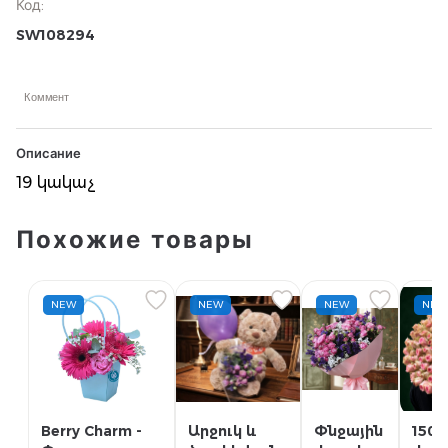
Код
:
SW108294
Коммент
Описание
19 կակաչ
Похожие товары
NEW
NEW
NEW
NEW
Berry Charm -
Արջուկ և
Փնջային
150