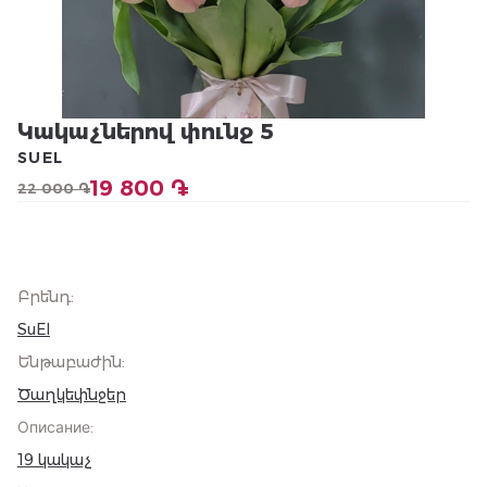
Կակաչներով փունջ 5
SUEL
19 800 ֏
22 000 ֏
Բրենդ
:
SuEl
Ենթաբաժին
:
Ծաղկեփնջեր
Описание
:
19 կակաչ