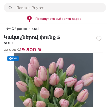
Пожалуйста выберите адрес
Օбратно в SuEl
Կակաչներով փունջ 5
SUEL
19 800 ֏
22 000 ֏
10%