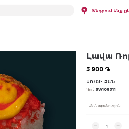
Խնդրում ենք ը
Լավա Ռոլ
3 900 ֏
ՍՈՒՇԻ ԶԵՆ
Կոդ՝
SW108011
Մեկնաբանություն