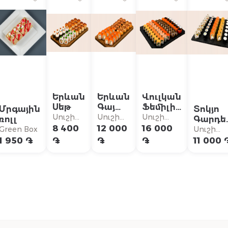
Երևան
Երևան
Վուլկան
Սեթ
Գայ
Ֆեմիլի
Մրգային
Տոկյո
Սեթ
Սեթ
Սուշի
Սուշի
Սուշի
ռոլլ
Գարդե
Սուն
Սուն
Սուն
8 400
12 000
16 000
Սեթ
Green Box
Սուշի
Սուն
1 950 ֏
֏
֏
֏
11 000 