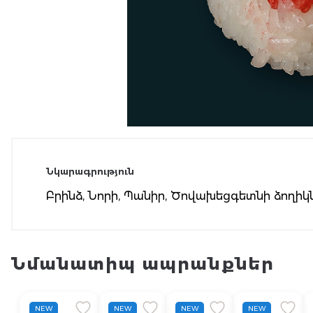
Նկարագրություն
Բրինձ, Նորի, Պանիր, Ծովախեցգետնի ձողիկն
Նմանատիպ ապրանքներ
NEW
NEW
NEW
NEW