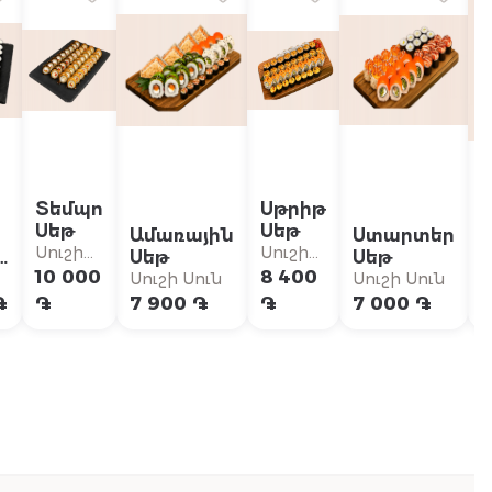
Տեմպո
Սթրիթ
Սեթ
Սեթ
Ամառային
Ստարտեր
Սուշի
Սուշի
ն
Սեթ
Սեթ
Սուն
Սուն
10 000
8 400
Սուշի Սուն
Սուշի Սուն
Ս
֏
֏
7 900 ֏
֏
7 000 ֏