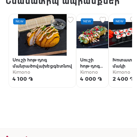
Նմանատիպ ապրանքներ
NEW
NEW
NEW
Սուշի հոթ-դոգ
Սուշի
Խոտատե
մանրածովախեցգետնով
հոթ-դոգ
մակի
Kimono
սաղմոնով
Kimono
Kimono
4 100 ֏
4 000 ֏
2 400 ֏