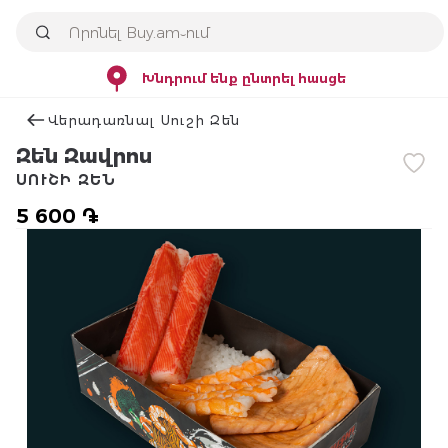
Խնդրում ենք ընտրել հասցե
Վերադառնալ Սուշի Զեն
Զեն Զավրոս
ՍՈՒՇԻ ԶԵՆ
5 600 ֏