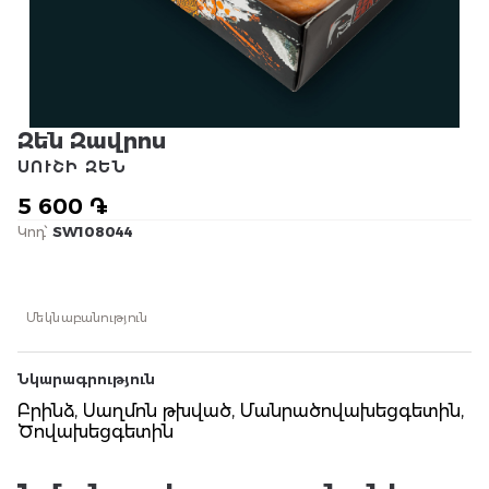
Զեն Զավրոս
ՍՈՒՇԻ ԶԵՆ
5 600 ֏
Կոդ՝
SW108044
Մեկնաբանություն
Նկարագրություն
Բրինձ, Սաղմոն թխված, Մանրածովախեցգետին,
Ծովախեցգետին