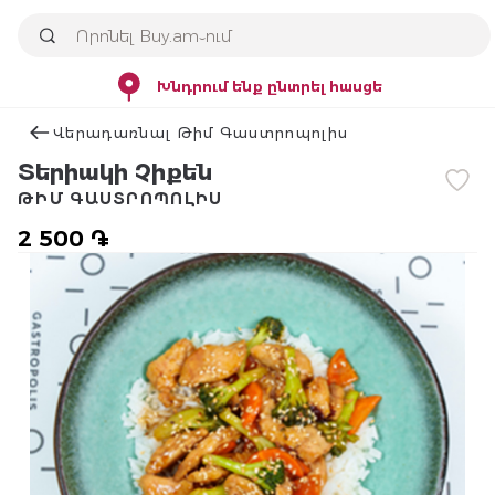
Խնդրում ենք ընտրել հասցե
Վերադառնալ Թիմ Գաստրոպոլիս
Տերիակի Չիքեն
ԹԻՄ ԳԱՍՏՐՈՊՈԼԻՍ
2 500 ֏