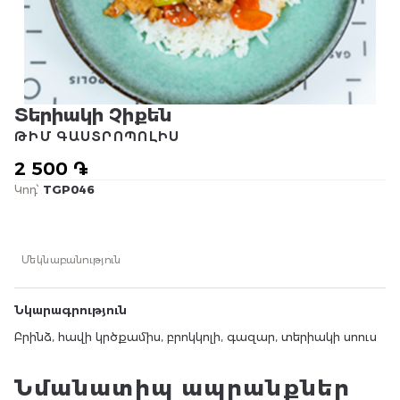
Տերիակի Չիքեն
ԹԻՄ ԳԱՍՏՐՈՊՈԼԻՍ
2 500 ֏
Կոդ՝
TGP046
Մեկնաբանություն
Նկարագրություն
Բրինձ, հավի կրծքամիս, բրոկկոլի, գազար, տերիակի սոուս
Նմանատիպ ապրանքներ