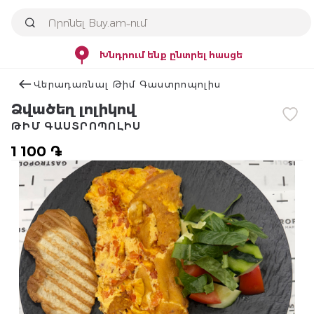
Խնդրում ենք ընտրել հասցե
Վերադառնալ Թիմ Գաստրոպոլիս
Ձվածեղ լոլիկով
ԹԻՄ ԳԱՍՏՐՈՊՈԼԻՍ
1 100 ֏