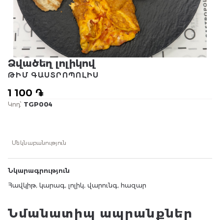
Ձվածեղ լոլիկով
ԹԻՄ ԳԱՍՏՐՈՊՈԼԻՍ
1 100 ֏
Կոդ՝
TGP004
Մեկնաբանություն
Նկարագրություն
Հավկիթ, կարագ, լոլիկ, վարունգ, հազար
Նմանատիպ ապրանքներ