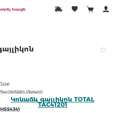
նտրել հասցե
գայլիկոն
Total
Գայլիկոններ Մետաղի
Կոնաձև գայլիկոն TOTAL
TAC41201
HSS4341