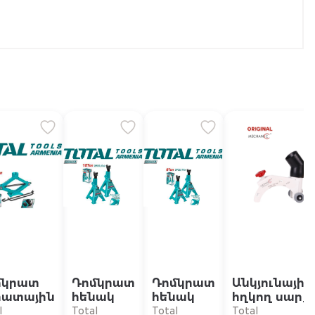
մկրատ
Դոմկրատ
Դոմկրատ
Անկյունային
րատային
հենակ
հենակ
հղկող սարք
մեխանիկակ
l
Total
Total
Total