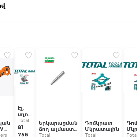
ով
Էլ.
սղոց
20 Վ
Total
կան
Երկարացման
Դոմկրատ
Դո
81
0W
ձող ալմաստե
Մկրատային
Մկ
756
0-
թագագլխիկի
ers
Total
Total
Tota