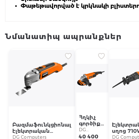
Փաթեթավորված է կրկնակի բլիստեր
Նմանատիպ ապրանքներ
Հղկիչ
գործիք
Բազմաֆունկցիոնալ
Էլեկտրա
784818
DG
էլեկտրական
սղոց 71
Wokin
Computers
40 400
գործիք 783403
789271 23
DG Computers
DG Comput