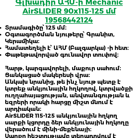
Գլխադիր ԱՀՄ-ի Mechanic
AirSLIDER 90x115-125 մմ
19568442124
Տրամագիծը՝ 125 մմ։
Օգտագործման նյութերը՝
Գրանիտ,
Կերամիկա
։
Համատեղելի է՝
ԱՀՄ (Բալգարկա)
-ի
հետ։
Փաթեթավորված գունավոր տուփով։
Հարթ, կարգավորելի, մաքուր սահում։
Ցանկացած մակերեսի վրա։
Անկախ նրանից, թե ինչ նյութ պետք է
կտրեք անկյունային հղկողով, կտրվածքի
ուղղահայացության, անվտանգության և
եզրերի որակի հարցը միշտ մնում է
արդիական։
AirSLIDER 115-125 անկյունային հղկող
սարքի կցորդը ձեր անկյունային հղկողը
վերածում է մինի-մեքենայի։
Սարքը հեշտությամբ տեղադրվում է