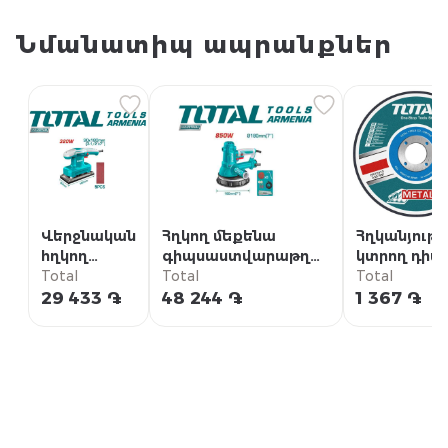
Նմանատիպ ապրանքներ
Վերջնական
Հղկող մեքենա
Հղկանյութա
հղկող
գիպսաստվարաթղթի
կտրող դիսկ
մեքենա
Total
համար 850վ
Total
230x3.2x22.
Total
320ՎՏ
մմ
29 433 ֏
48 244 ֏
1 367 ֏