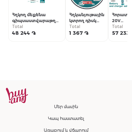
Հղկող մեքենա
Հղկանյութային
Հորատի
գիպսաստվարաթղթի
կտրող դիսկ
20V
համար 850վ
Total
230x3.2x22.2
Total
մարտկո
Total
մմ
48 244 ֏
1 367 ֏
57 233
Մեր մասին
Կապ հաստատել
Առաքում և վճարում