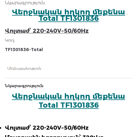
Նկարագրություն
:
Վերջնական հղկող մեքենա
Total
TF1301836
Վոլտաժ՝ 220-240V~50/60Hz
Մուտքային հզորություն՝ 320Վտ
Կոդ
:
Առանց բեռնման արագություն՝ 14000
TF1301836-Total
պտ/րոպե
Ստորին հիմք՝ 90մմx180մմ
Մեկնաբանություն
Ալյումինե ամուր հիմք
5 հատ հղկաթուղթով
Նկարագրություն
1 լրացուցիչ ածխածնային
Վերջնական հղկող մեքենա
խոզանակներով
Total
TF1301836
Փաթեթավորված է գունավոր տուփով
Վոլտաժ՝ 220-240V~50/60Hz