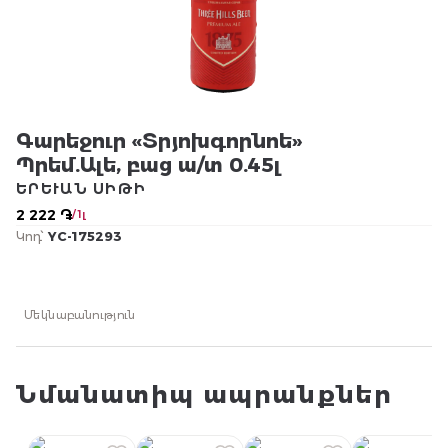
Գարեջուր «Տրյոխգորնոե»
Պրեմ.Ալե, բաց ա/տ 0.45լ
ԵՐԵՒԱՆ ՍԻԹԻ
2 222 ֏
/ 1լ
Կոդ՝
YC-175293
Մեկնաբանություն
Նմանատիպ ապրանքներ