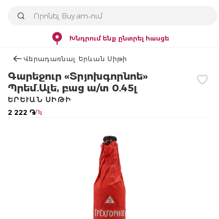
Խնդրում ենք ընտրել հասցե
Վերադառնալ Երևան Սիթի
Գարեջուր «Տրյոխգորնոե»
Պրեմ.Ալե, բաց ա/տ 0.45լ
ԵՐԵՒԱՆ ՍԻԹԻ
2 222 ֏
/ 1լ