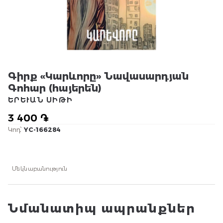
Գիրք «Կարևորը» Նավասարդյան
Գոհար (հայերեն)
ԵՐԵՒԱՆ ՍԻԹԻ
3 400 ֏
Կոդ՝
YC-166284
Մեկնաբանություն
Նմանատիպ ապրանքներ