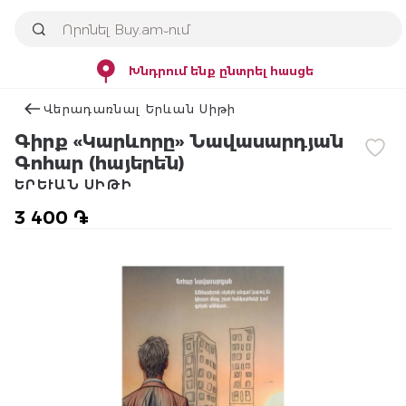
Խնդրում ենք ընտրել հասցե
Վերադառնալ Երևան Սիթի
Գիրք «Կարևորը» Նավասարդյան
Գոհար (հայերեն)
ԵՐԵՒԱՆ ՍԻԹԻ
3 400 ֏