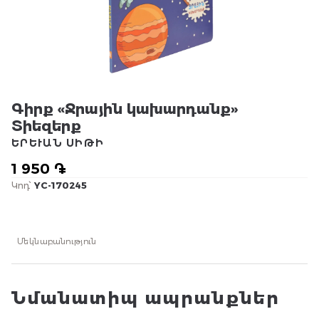
Գիրք «Ջրային կախարդանք»
Տիեզերք
ԵՐԵՒԱՆ ՍԻԹԻ
1 950 ֏
Կոդ՝
YC-170245
Մեկնաբանություն
Նմանատիպ ապրանքներ