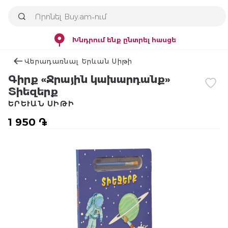
Խնդրում ենք ընտրել հասցե
Վերադառնալ Երևան Սիթի
Գիրք «Ջրային կախարդանք»
Տիեզերք
ԵՐԵՒԱՆ ՍԻԹԻ
1 950 ֏