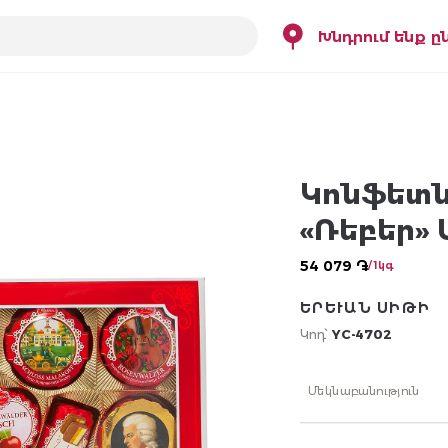
Խնդրում ենք ը
Կոնֆետն
«Ռեբեր»
54 079 ֏
/ 1կգ
ԵՐԵՒԱՆ ՍԻԹԻ
Կոդ՝
YC-4702
Մեկնաբանություն