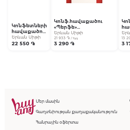
Կոնֆ.հավաքածու
Կո
Կոնֆետների
«Պերֆե»
հա
հավաքածու
Մանկ.հավաք.կաթ.շոկ.
«Ռ
Երևան Սիթի
Եր
«Ռեբեր»
Երևան Սիթի
150գր
21 933 ֏
սո
13 2
/ 1կգ
Մոցարտ
22 550 ֏
3 290 ֏
3 1
24
482գր
Մեր մասին
Գաղտնիության քաղաքականություն
Հանրային օֆերտա