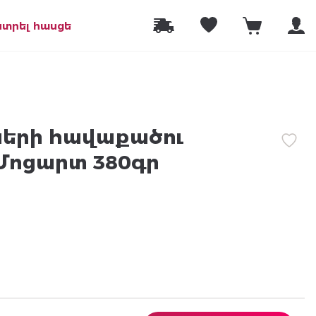
նտրել հասցե
երի հավաքածու
 Մոցարտ 380գր