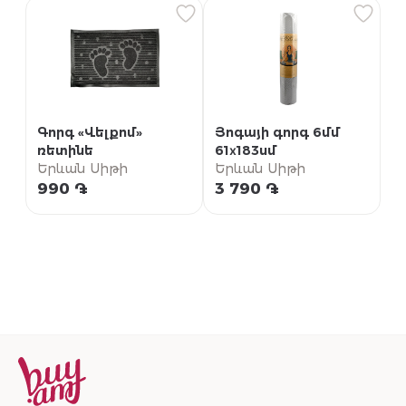
Գորգ «Վելքոմ»
Յոգայի գորգ 6մմ
ռետինե
61х183սմ
Երևան Սիթի
Երևան Սիթի
990 ֏
3 790 ֏