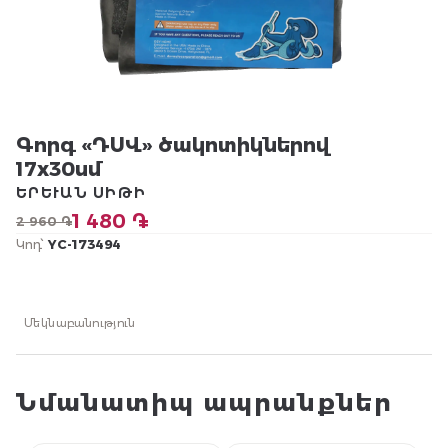
Գորգ «ԴՍՎ» ծակոտիկներով
17x30սմ
ԵՐԵՒԱՆ ՍԻԹԻ
1 480 ֏
2 960 ֏
Կոդ՝
YC-173494
Մեկնաբանություն
Նմանատիպ ապրանքներ