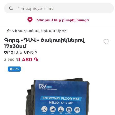
Խնդրում ենք ընտրել հասցե
Վերադառնալ Երևան Սիթի
Գորգ «ԴՍՎ» ծակոտիկներով
17x30սմ
ԵՐԵՒԱՆ ՍԻԹԻ
1 480 ֏
2 960 ֏
50%