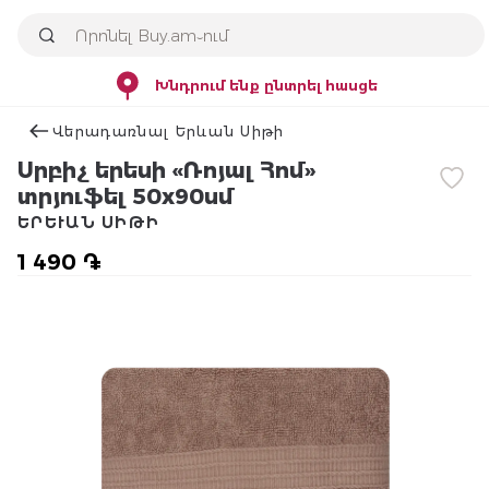
Խնդրում ենք ընտրել հասցե
Վերադառնալ Երևան Սիթի
Սրբիչ երեսի «Ռոյալ Հոմ»
տրյուֆել 50x90սմ
ԵՐԵՒԱՆ ՍԻԹԻ
1 490 ֏