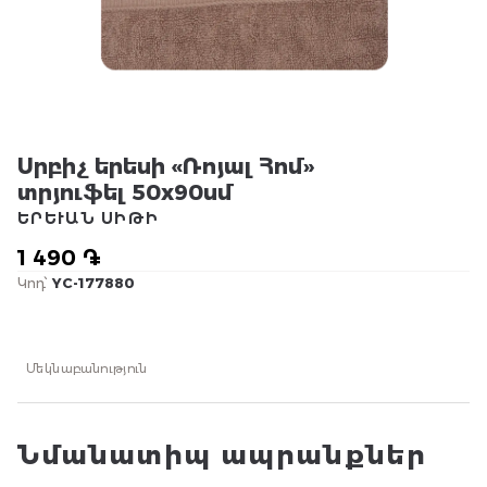
Սրբիչ երեսի «Ռոյալ Հոմ»
տրյուֆել 50x90սմ
ԵՐԵՒԱՆ ՍԻԹԻ
1 490 ֏
Կոդ՝
YC-177880
Մեկնաբանություն
Նմանատիպ ապրանքներ