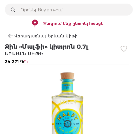
Խնդրում ենք ընտրել հասցե
Վերադառնալ Երևան Սիթի
Ջին «Մալֆի» կիտրոն 0.7լ
ԵՐԵՒԱՆ ՍԻԹԻ
24 271 ֏
/ 1լ