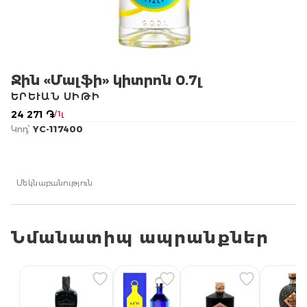
Ջին «Մալֆի» կիտրոն 0.7լ
ԵՐԵՒԱՆ ՍԻԹԻ
24 271 ֏
/ 1լ
Կոդ՝
YC-117400
Մեկնաբանություն
Նմանատիպ ապրանքներ