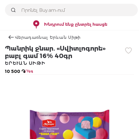
Խնդրում ենք ընտրել հասցե
Վերադառնալ Երևան Սիթի
Պանրիկ ջնար. «Սվիտլոգորե»
բաբլ գամ 16% 40գր
ԵՐԵՒԱՆ ՍԻԹԻ
10 500 ֏
/ 1կգ