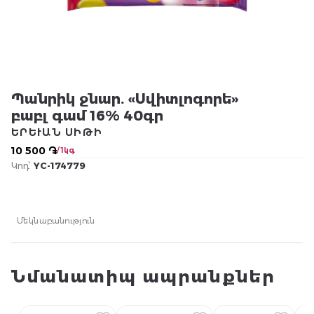
Պանրիկ ջնար. «Սվիտլոգորե»
բաբլ գամ 16% 40գր
ԵՐԵՒԱՆ ՍԻԹԻ
10 500 ֏
/ 1կգ
Կոդ՝
YC-174779
Մեկնաբանություն
Նմանատիպ ապրանքներ