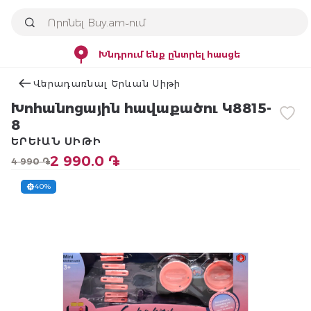
Խնդրում ենք ընտրել հասցե
Վերադառնալ Երևան Սիթի
Խոհանոցային հավաքածու Կ8815-
8
ԵՐԵՒԱՆ ՍԻԹԻ
2 990.0 ֏
4 990 ֏
40%