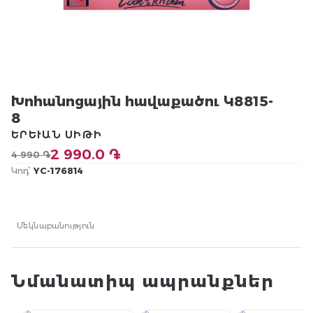
Խոհանոցային հավաքածու Կ8815-
8
ԵՐԵՒԱՆ ՍԻԹԻ
2 990.0 ֏
4 990 ֏
Կոդ՝
YC-176814
Մեկնաբանություն
Նմանատիպ ապրանքներ