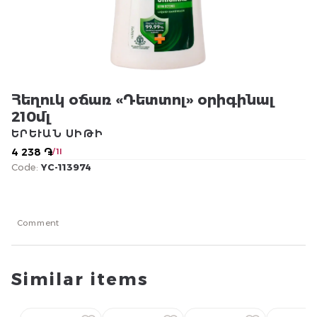
Հեղուկ օճառ «Դետտոլ» օրիգինալ
210մլ
ԵՐԵՒԱՆ ՍԻԹԻ
4 238 ֏
/ 1l
Code:
YC-113974
Comment
Similar items