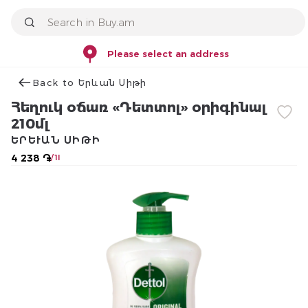
Please select an address
Back to Երևան Սիթի
Հեղուկ օճառ «Դետտոլ» օրիգինալ
210մլ
ԵՐԵՒԱՆ ՍԻԹԻ
4 238 ֏
/ 1l