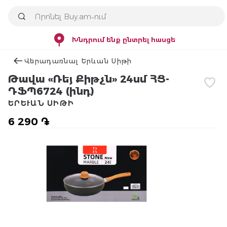
Խնդրում ենք ընտրել հասցե
Վերադառնալ Երևան Սիթի
Թավա «Ռեյ Քիթչն» 24սմ ՀՑ-
ԴՖՊ6724 (ինդ)
ԵՐԵՒԱՆ ՍԻԹԻ
6 290 ֏