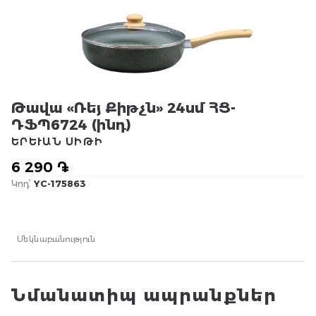
Թավա «Ռեյ Քիթչն» 24սմ ՀՑ-
ԴՖՊ6724 (ինդ)
ԵՐԵՒԱՆ ՍԻԹԻ
6 290 ֏
Կոդ՝
YC-175863
Մեկնաբանություն
Նմանատիպ ապրանքներ