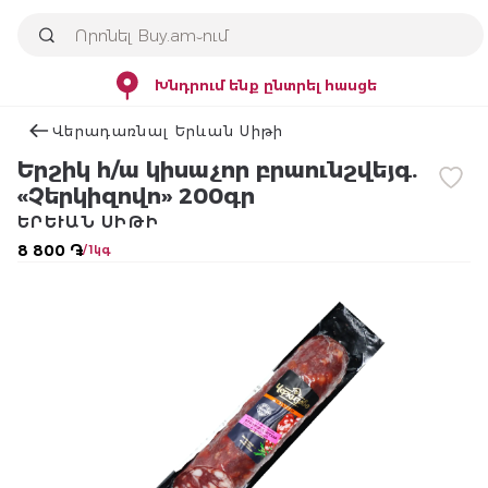
Խնդրում ենք ընտրել հասցե
Վերադառնալ Երևան Սիթի
Երշիկ հ/ա կիսաչոր բրաունշվեյգ.
«Չերկիզովո» 200գր
ԵՐԵՒԱՆ ՍԻԹԻ
8 800 ֏
/ 1կգ