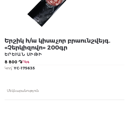
Երշիկ հ/ա կիսաչոր բրաունշվեյգ.
«Չերկիզովո» 200գր
ԵՐԵՒԱՆ ՍԻԹԻ
8 800 ֏
/ 1կգ
Կոդ՝
YC-175635
Մեկնաբանություն