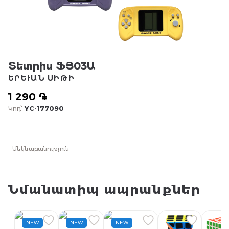
Տետրիս ՖՅ03Ա
ԵՐԵՒԱՆ ՍԻԹԻ
1 290 ֏
Կոդ՝
YC-177090
Մեկնաբանություն
Նմանատիպ ապրանքներ
NEW
NEW
NEW