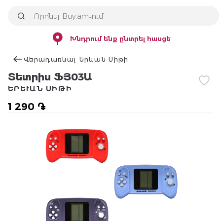
Խնդրում ենք ընտրել հասցե
Վերադառնալ Երևան Սիթի
Տետրիս ՖՅ03Ա
ԵՐԵՒԱՆ ՍԻԹԻ
1 290 ֏