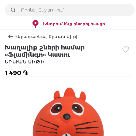
Խնդրում ենք ընտրել հասցե
Վերադառնալ Երևան Սիթի
Խաղալիք շների համար
«Ֆլամինգո» Կատու
ԵՐԵՒԱՆ ՍԻԹԻ
1 490 ֏