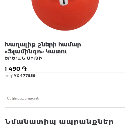
Խաղալիք շների համար
«Ֆլամինգո» Կատու
ԵՐԵՒԱՆ ՍԻԹԻ
1 490 ֏
Կոդ՝
YC-177859
Մեկնաբանություն
Նմանատիպ ապրանքներ