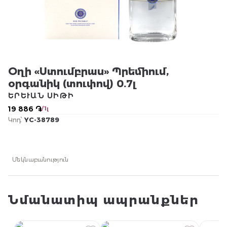
Օղի «Ստումբրաս» Պրեմիում,
օրգանիկ (տուփով) 0.7լ
ԵՐԵՒԱՆ ՍԻԹԻ
19 886 ֏
/ 1լ
Կոդ՝
YC-38789
Մեկնաբանություն
Նմանատիպ ապրանքներ