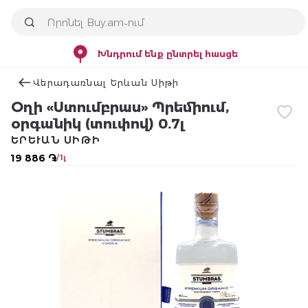
Խնդրում ենք ընտրել հասցե
Վերադառնալ Երևան Սիթի
Օղի «Ստումբրաս» Պրեմիում,
օրգանիկ (տուփով) 0.7լ
ԵՐԵՒԱՆ ՍԻԹԻ
19 886 ֏
/ 1լ