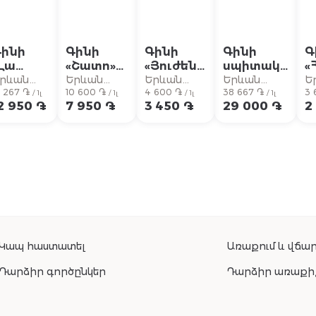
ինի
Գինի
Գինի
Գինի
Գ
Լա
«Շատո»
«Յուժեն
սպիտակ
«
կոլկա»
Լատուր
Ղուլյե»
«Կերվարո
Ո
րևան
Երևան
Երևան
Երևան
Ե
ավի,
7 267 ֏
Կամբլան,
10 600 ֏
Բողդո,
4 600 ֏
դելլա
38 667 ֏
ս
3 
իթի
Սիթի
Սիթի
Սիթի
Ս
/ 1լ
/ 1լ
/ 1լ
/ 1լ
2 950 ֏
7 950 ֏
3 450 ֏
29 000 ֏
2
սպիտակ
կարմիր
կարմիր
Սալա»
չ
որ 0.75լ
անապակ
անապակ
0.75լ
0.75լ
0.75լ
Կապ հաստատել
Առաքում և վճար
Դարձիր գործընկեր
Դարձիր առաքի