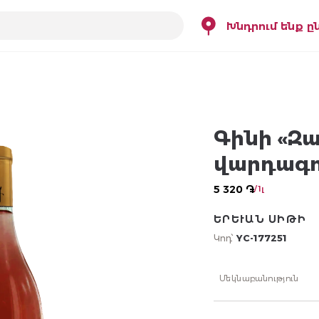
Խնդրում ենք ը
Գինի «Զա
վարդագո
5 320 ֏
/ 1լ
ԵՐԵՒԱՆ ՍԻԹԻ
Կոդ՝
YC-177251
Մեկնաբանություն