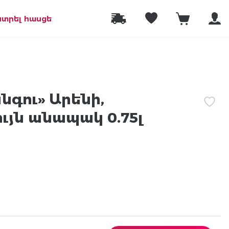
նտրել հասցե
նգու» Արենի,
ւյն անապակ 0.75լ