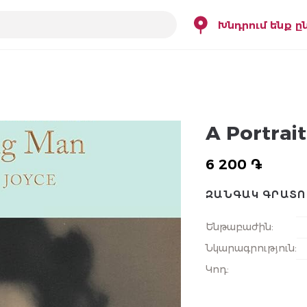
Խնդրում ենք ը
A Portrai
6 200 ֏
ԶԱՆԳԱԿ ԳՐԱՏՈ
Ենթաբաժին
:
Նկարագրություն
:
Կոդ
: