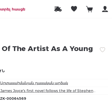
նտրել հասցե
t Of The Artist As A Young
ՒՆ
Արտասահմանյան դասական արձակ
James Joyce's first novel follows the life of Stephen
Dedalus, an artistic and fiercely individual young man.
ZK-00064569
Along the way, Stephen learns to negotiate the 'snares
of the world', to avoid the pitfalls of his dysfunctional
family, his terrifying and repressive boarding school, and