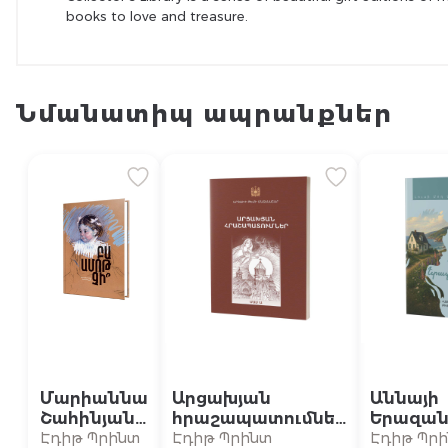
books to love and treasure.
Նմանատիպ ապրանքներ
Մարիաննա
Արցախյան
Աննայի
Շահինյան /
հրաշապատումներ
Երազան
Բա ամոթ
/ Մաս Ա (Արցախի
տունը {5
Էդիթ Պրինտ
Էդիթ Պրինտ
Էդիթ Պր