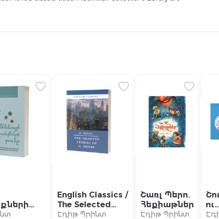
English Classics /
Շառլ Պերո.
Շո
քների
The Selected
Հեքիաթներ
ու
} /
Stories of
կա
ինտ
Էդիթ Պրինտ
Էդիթ Պրինտ
Էդ