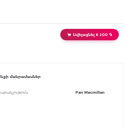
the various beautiful young ladies who capture his heart. A
Portrait of the Artist as a Young Man is an unforgettable
depiction of childhood and adolescence, as well as a
lyrical evocation of life in Ireland over a century ago. It
shocked readers on its publication in 1916 and it is now
regarded as one of the most significant literary works of
the twentieth century. This beautiful Macmillan
Ավելացնել 6 200 ֏
Collector's Library edition of A Portrait of the Artist as a
Young Man features an afterword by Peter Harness.
Designed to appeal to the booklover, the Macmillan
Collector's Library is a series of beautiful gift editions of
much loved classic titles. Macmillan Collector's Library are
books to love and treasure.
նքի մանրամասներ
արակչություն
:
Pan Macmillan