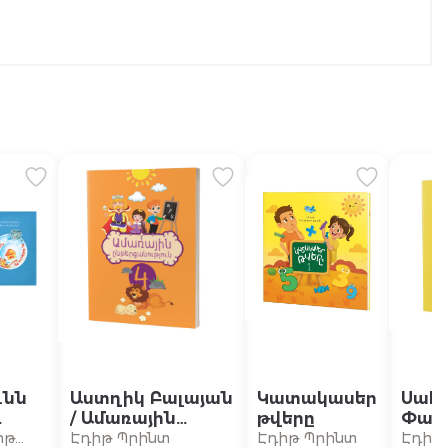
ւնն
Աստղիկ Բալայան
Կատակասեր
Սահ
/ Ամառային
թվերը
Փարվ
տուն
ընթերցանություն
Մաթ
իթ
Էդիթ Պրինտ
Էդիթ Պրինտ
Էդիթ