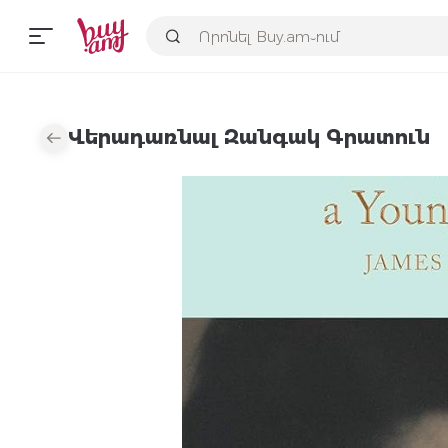
Վերադառնալ Զանգակ Գրատուն