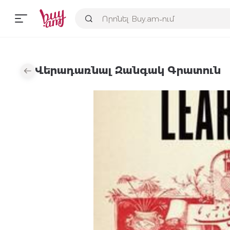
Վերադառնալ Զանգակ Գրատուն