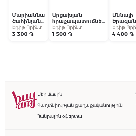
Մարիաննա
Արցախյան
Աննայի
Շահինյան /
հրաշապատումներ
Երազան
Բա ամոթ
/ Մաս Ա (Արցախի
տունը {5
Էդիթ Պրինտ
Էդիթ Պրինտ
Էդիթ Պր
չի՞
թեմի
«Աննան
3 300 ֏
1 500 ֏
4 400 ֏
մատենաշար)
բարդինե
համաշխ
բեսթսել
շարունա
Մեր մասին
Գաղտնիության քաղաքականություն
Հանրային օֆերտա