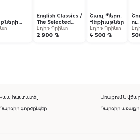
English Classics /
Շառլ Պերո.
Շո
քների
The Selected
Հեքիաթներ
ու
} /
Stories of
կա
ինտ
Էդիթ Պրինտ
Էդիթ Պրինտ
Էդ
 Խշշացող
O.Henry / Օ.
Պր
2 900 ֏
4 500 ֏
50
րում»
Հենրի. Ընտիր
արհային
պատմվածքներ
երի
կությունը
Կապ հաստատել
Առաքում և վճար
Դարձիր գործընկեր
Դարձիր առաքի