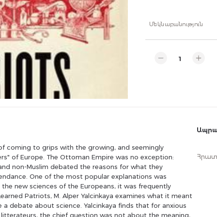
Մեկնաբանություն
Ապրա
 of coming to grips with the growing, and seemingly
Հրատ
ers" of Europe. The Ottoman Empire was no exception:
im and non-Muslim debated the reasons for what they
endance. One of the most popular explanations was
 the new sciences of the Europeans, it was frequently
 Learned Patriots, M. Alper Yalcinkaya examines what it meant
 a debate about science. Yalcinkaya finds that for anxious
 litterateurs, the chief question was not about the meaning,