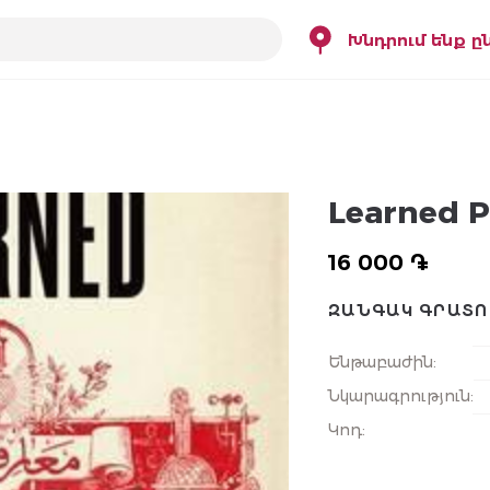
Խնդրում ենք ը
Learned P
16 000 ֏
ԶԱՆԳԱԿ ԳՐԱՏՈ
Ենթաբաժին
:
Նկարագրություն
:
Կոդ
: