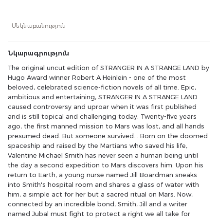
STRANGE LAND caused controversy and uproar when it
was first published and is still topical and challenging
today. Twenty-five years ago, the first manned mission to
Մեկնաբանություն
Mars was lost, and all hands presumed dead. But
someone survived... Born on the doomed spaceship and
raised by the Martians who saved his life, Valentine
Նկարագրություն
Michael Smith has never seen a human being until the
day a second expedition to Mars discovers him. Upon his
The original uncut edition of STRANGER IN A STRANGE LAND by
return to Earth, a young nurse named Jill Boardman
Hugo Award winner Robert A Heinlein - one of the most
sneaks into Smith's hospital room and shares a glass of
beloved, celebrated science-fiction novels of all time. Epic,
water with him, a simple act for her but a sacred ritual on
ambitious and entertaining, STRANGER IN A STRANGE LAND
Mars. Now, connected by an incredible bond, Smith, Jill
and a writer named Jubal must fight to protect a right
caused controversy and uproar when it was first published
we all take for granted: the right to love.
and is still topical and challenging today. Twenty-five years
ago, the first manned mission to Mars was lost, and all hands
presumed dead. But someone survived... Born on the doomed
spaceship and raised by the Martians who saved his life,
Valentine Michael Smith has never seen a human being until
the day a second expedition to Mars discovers him. Upon his
return to Earth, a young nurse named Jill Boardman sneaks
into Smith's hospital room and shares a glass of water with
him, a simple act for her but a sacred ritual on Mars. Now,
connected by an incredible bond, Smith, Jill and a writer
named Jubal must fight to protect a right we all take for