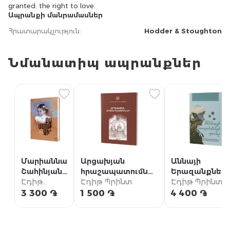
granted: the right to love.
Ապրանքի մանրամասներ
Հրատարակչություն
:
Hodder & Stoughton
Նմանատիպ ապրանքներ
Մարիաննա
Արցախյան
Աննայի
Շահինյան /
հրաշապատումներ
Երազանքներ
Բա ամոթ
Էդիթ
/ Մաս Ա (Արցախի
Էդիթ Պրինտ
տունը {5} /
Էդիթ Պրինտ
չի՞
Պրինտ
թեմի
«Աննան Խշշա
3 300 ֏
1 500 ֏
4 400 ֏
մատենաշար)
բարդիներում»
համաշխարհա
բեսթսելերի